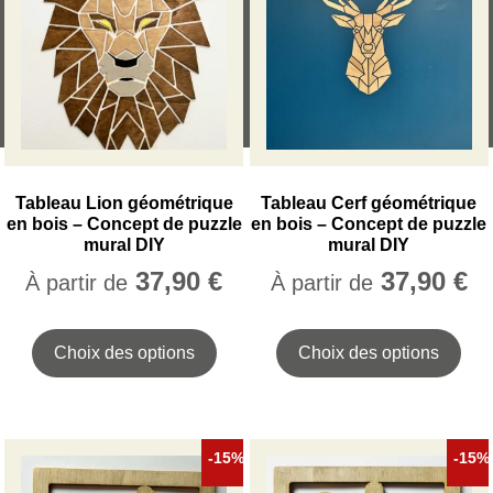
Tableau Lion géométrique
Tableau Cerf géométrique
en bois – Concept de puzzle
en bois – Concept de puzzle
mural DIY
mural DIY
37,90
€
37,90
€
À partir de
À partir de
Ce
Ce
produit
prod
Choix des options
Choix des options
a
a
plusieurs
plus
variations.
vari
Les
Les
-15%
-15%
options
opt