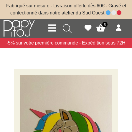
Skip to main content
Fabriqué sur mesure - Livraison offerte dès 60€ - Gravé et
confectionné dans notre atelier du Sud Ouest
0
-5% sur votre première commande - Expédition sous 72H