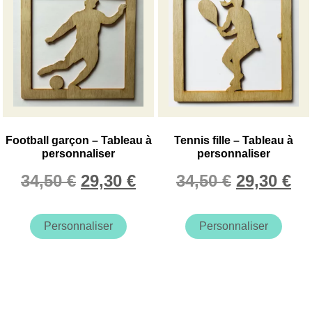
peuvent
peu
être
être
choisies
choi
sur
sur
la
la
page
pag
du
du
produit
prod
Football garçon – Tableau à
Tennis fille – Tableau à
personnaliser
personnaliser
Le
Le
Le
Le
34,50
€
29,30
€
34,50
€
29,30
€
prix
prix
prix
pr
initial
actuel
initial
ac
Personnaliser
Personnaliser
était :
est :
était :
est
34,50 €.
29,30 €.
34,50 €.
29