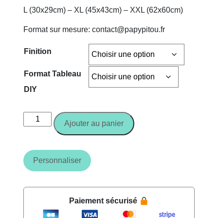
L (30x29cm) – XL (45x43cm) – XXL (62x60cm)
Format sur mesure: contact@papypitou.fr
Finition
Format Tableau
DIY
quantité
Ajouter au panier
de
Tableau
de
Personnaliser
Licorne
géométrique
en
bois
Paiement sécurisé
-