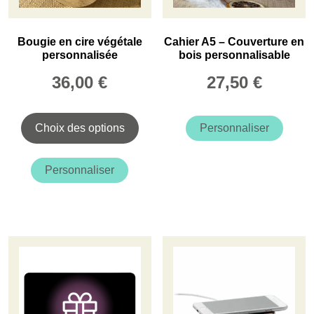
Bougie en cire végétale
Cahier A5 – Couverture en
personnalisée
bois personnalisable
36,00
€
27,50
€
Choix des options
Personnaliser
Ce
produit
Personnaliser
a
plusieurs
variations.
Les
options
peuvent
être
choisies