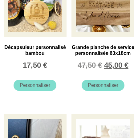
Décapsuleur personnalisé
Grande planche de service
bambou
personnalisée 63x18cm
Le
Le
17,50
€
47,50
€
45,00
€
prix
pr
initial
ac
Personnaliser
Personnaliser
était :
est
47,50 €.
45,