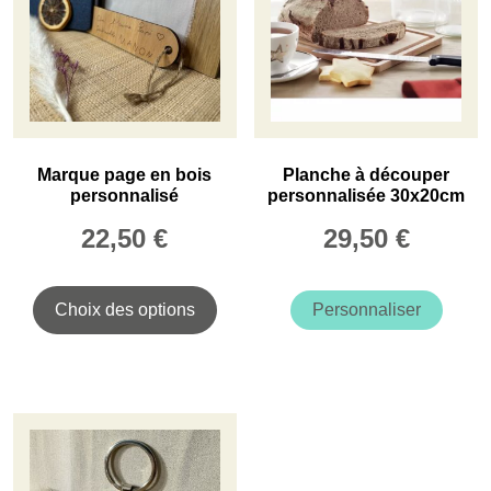
Marque page en bois
Planche à découper
personnalisé
personnalisée 30x20cm
22,50
€
29,50
€
Ce
produit
Choix des options
Personnaliser
a
plusieurs
variations.
Les
options
peuvent
être