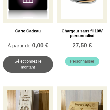
sur
la
page
du
produit
Carte Cadeau
Chargeur sans fil 10W
personnalisé
0,00
€
27,50
€
À partir de
Ce
produit
Sélectionnez le
Personnaliser
a
montant
plusieurs
variations.
Les
options
peuvent
être
choisies