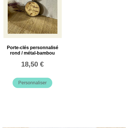
choisies
sur
la
page
du
produit
Porte-clés personnalisé
rond / métal-bambou
18,50
€
Personnaliser