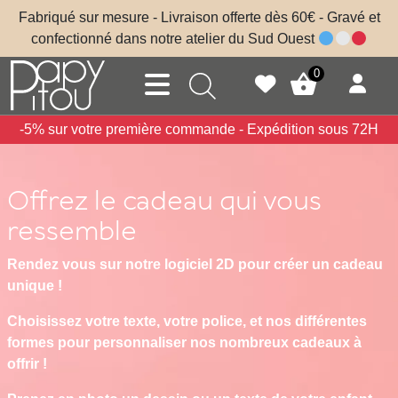
Skip to main content
Fabriqué sur mesure - Livraison offerte dès 60€ - Gravé et
confectionné dans notre atelier du Sud Ouest
0
-5% sur votre première commande - Expédition sous 72H
Offrez le cadeau qui vous
ressemble
Rendez vous sur notre logiciel 2D pour créer
un cadeau
unique !
Choisissez votre texte, votre police, et nos différentes
formes pour personnaliser nos nombreux cadeaux à
offrir !