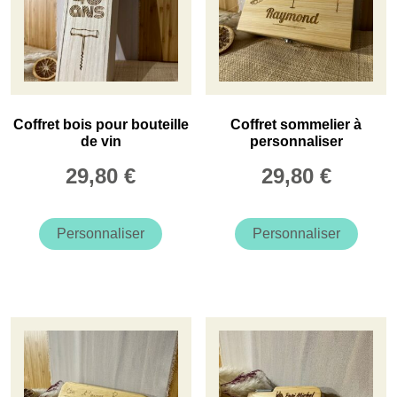
sur
la
page
du
produit
Coffret bois pour bouteille
Coffret sommelier à
de vin
personnaliser
29,80
€
29,80
€
Personnaliser
Personnaliser